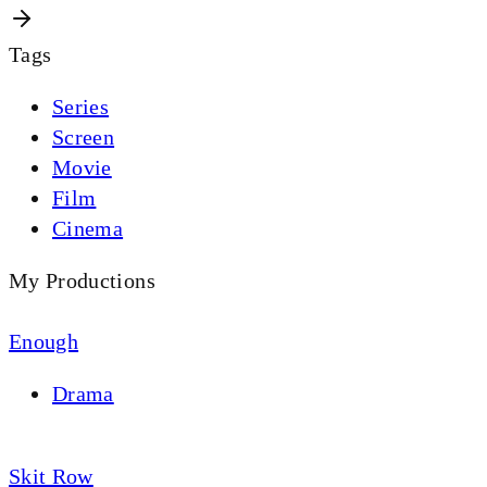
Tags
Series
Screen
Movie
Film
Cinema
My Productions
Enough
Drama
Skit Row