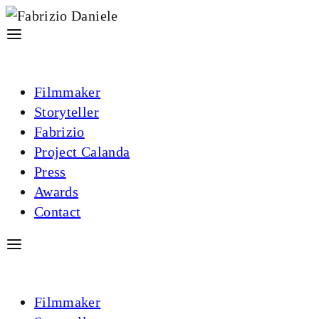
Filmmaker
Storyteller
Fabrizio
Project Calanda
Press
Awards
Contact
Filmmaker