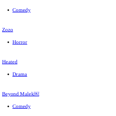
Comedy
Zozo
Horror
Heated
Drama
Beyond Malek￼
Comedy